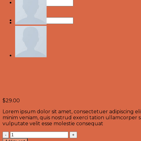
Search
for:
Search
for:
$
29.00
Lorem ipsum dolor sit amet, consectetuer adipiscing e
minim veniam, quis nostrud exerci tation ullamcorper su
vulputate velit esse molestie consequat
Weekend
in