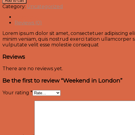
Add to cart
London
Category:
Uncategorized
quantity
Description
Reviews (0)
Lorem ipsum dolor sit amet, consectetuer adipiscing e
minim veniam, quis nostrud exerci tation ullamcorper su
vulputate velit esse molestie consequat
Reviews
There are no reviews yet.
Be the first to review “Weekend in London”
Your rating
*