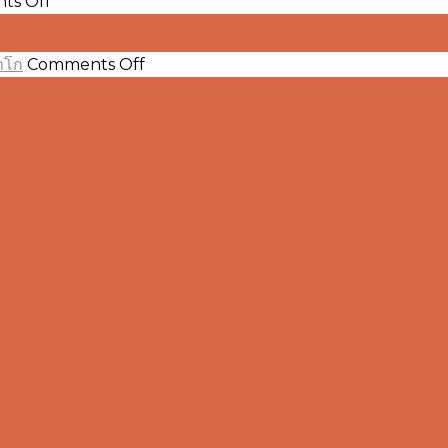
ts Off
แบบ
Go
สั่ง
วน
101
if
ทำ
ตัว
,
on
าโก
Comments Off
if-
Go
ซ้ำ
ดำเนิน
else
101
(Repetition)
การ
,
ค่า
ด้วย
(
if-
คงที่
Operators
คำ
else-
)ใน
เลข
if
สั่ง
,
ภาษา
ฐาน
for
switchใน
8,10,16
ใน
โก
และ
ภาษา
ภาษา
Comments
โก
โก
ใน
ภาษา
โก