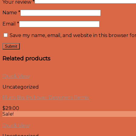
Your review
*
Name
*
Email
*
Save my name, email, and website in this browser fo
Related products
Quick View
Uncategorized
Fluro Big Pullover Designers Remix
$
29.00
Sale!
Quick View