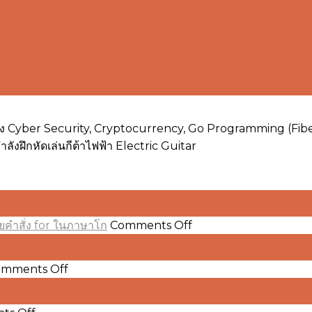
เรื่อง Cyber Security, Cryptocurrency, Go Programming (F
งฝึกหัดเล่นกีต้าไฟฟ้า Electric Guitar
on
ยคำสั่ง for ในภาษาโก
Comments Off
Go
101
การ
on
mments Off
Go
เขียน
101
โปรแกรม
คำ
on