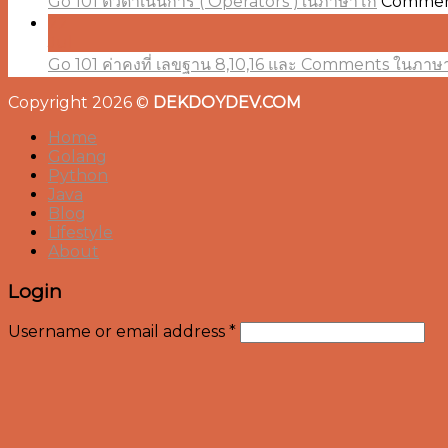
Go 101 ตัวดำเนินการ ( Operators )ในภาษาโก
Commen
22
Jul
Go 101 ค่าคงที่ เลขฐาน 8,10,16 และ Comments ในภาษ
Copyright 2026 ©
DEKDOYDEV.COM
Home
Golang
Python
Java
Blog
Lifestyle
About
Login
Username or email address
*
Password
*
Remember me
Log in
Lost your password?