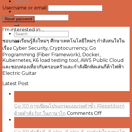
About
Username or email
Search
Reset password
for:
I'm interested in ...
Search
for:
ชอบการเรียนรู้สิ่งใหม่ๆ ศึกษาเทคโนโลยีใหม่ๆ กำลังสนใจใน
เรื่อง Cyber Security, Cryptocurrency, Go
Programming (Fiber Framework), Docker,
Kubernetes, K6 load testing tool, AWS Public Cloud
และชอบท่องเที่ยวกับครอบครัวและกำลังฝึกหัดเล่นกีต้าไฟฟ้า
Electric Guitar
Latest Post
29
Jul
Go 101 การเขียนโปรแกรมแบบวนทำซ้ำ (Repetition)
on
ด้วยคำสั่ง for ในภาษาโก
Comments Off
Go
28
101
Jul
การ
Go 101 คำสั่ง if , if-else , if-else-if , switchในภาษาโก