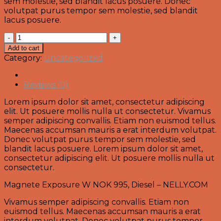
sem molestie, sed blandit lacus posuere. Donec
volutpat purus tempor sem molestie, sed blandit
lacus posuere.
Magnete
Exposure
Add to cart
Diesel
Category:
Uncategorized
quantity
Description
Reviews (0)
Lorem ipsum dolor sit amet, consectetur adipiscing
elit. Ut posuere mollis nulla ut consectetur. Vivamus
semper adipiscing convallis. Etiam non euismod tellus.
Maecenas accumsan mauris a erat interdum volutpat.
Donec volutpat purus tempor sem molestie, sed
blandit lacus posuere. Lorem ipsum dolor sit amet,
consectetur adipiscing elit. Ut posuere mollis nulla ut
consectetur.
Magnete Exposure W NOK 995, Diesel – NELLY.COM
Vivamus semper adipiscing convallis. Etiam non
euismod tellus. Maecenas accumsan mauris a erat
interdum volutpat. Donec volutpat purus tempor