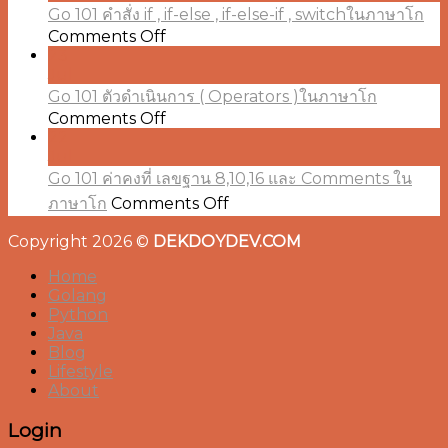
การ
Go 101 คำสั่ง if , if-else , if-else-if , switchในภาษาโก
เขียน
on
Comments Off
Go
23
โปรแกรม
101
Jul
แบบ
คำ
Go 101 ตัวดำเนินการ ( Operators )ในภาษาโก
วน
on
Comments Off
สั่ง
ทำ
Go
22
if
101
Jul
ซ้ำ
,
ตัว
Go 101 ค่าคงที่ เลขฐาน 8,10,16 และ Comments ใน
(Repetition)
if-
else
on
ด้วย
ดำเนิน
ภาษาโก
Comments Off
,
Go
คำ
การ
if-
101
Copyright 2026 ©
DEKDOYDEV.COM
(
สั่ง
else-
ค่า
Operators
for
if
Home
คงที่
)ใน
,
Golang
ใน
เลข
Python
ภาษา
switchใน
ภาษา
Java
ฐาน
โก
ภาษา
โก
Blog
8,10,16
โก
Lifestyle
และ
About
Comments
ใน
Login
ภาษา