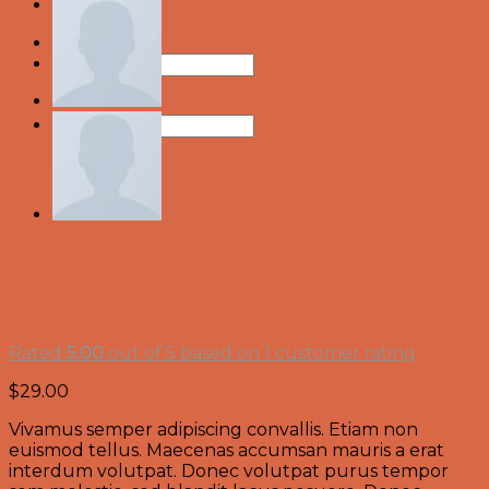
About
Search
for:
Search
for:
Rated
5.00
out of 5 based on
1
customer rating
$
29.00
Vivamus semper adipiscing convallis. Etiam non
euismod tellus. Maecenas accumsan mauris a erat
interdum volutpat. Donec volutpat purus tempor