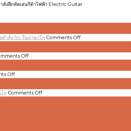
งฝึกหัดเล่นกีต้าไฟฟ้า Electric Guitar
on
ยคำสั่ง for ในภาษาโก
Comments Off
Go
101
การ
on
mments Off
Go
เขียน
101
โปรแกรม
คำ
on
ts Off
แบบ
Go
สั่ง
วน
101
if
ทำ
ตัว
,
on
าโก
Comments Off
if-
Go
ซ้ำ
ดำเนิน
else
101
(Repetition)
การ
,
ค่า
ด้วย
(
if-
คงที่
Operators
คำ
else-
)ใน
เลข
if
สั่ง
,