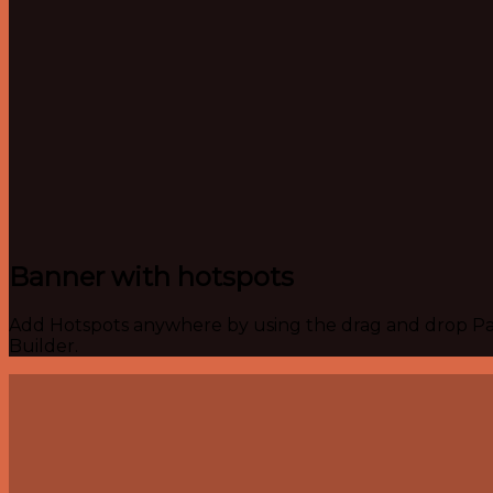
Banner with hotspots
Add Hotspots anywhere by using the drag and drop P
Builder.